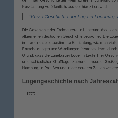
dem Titel “Geschichte der Freimaurerei in Lüneburg vo
Kurzfassung veröffentlich, aus der hier zitiert wird:
“
Kurze Geschichte der Loge in Lüneburg: B
Die Geschichte der Freimaurerei in Lüneburg lässt si
allgemeinen deutschen Geschichte betrachtet. Die Loge 
immer eine selbstbestimmte Einrichtung, wie man viellei
Entscheidungen und Wandlungen fremdbestimmt durch die
Grund, dass die Lüneburger Loge im Laufe ihrer Geschic
unterschiedlichen Großlogen zuordnen musste: Großloge
Hamburg, in Preußen und in der neueren Zeit an weitere
Logengeschichte nach Jahresza
1775