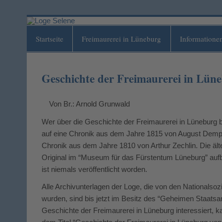
Loge Selene
Zum
Inhalt
springen
im Orient zu Lüneburg
Startseite
Freimaurerei in Lüneburg
Informatione
Geschichte der Freimaurerei in Lüne
Von Br.: Arnold Grunwald
Wer über die Geschichte der Freimaurerei in Lüneburg 
auf eine Chronik aus dem Jahre 1815 von August Dempw
Chronik aus dem Jahre 1810 von Arthur Zechlin. Die ält
Original im “Museum für das Fürstentum Lüneburg” aufbe
ist niemals veröffentlicht worden.
Alle Archivunterlagen der Loge, die von den Nationalso
wurden, sind bis jetzt im Besitz des “Geheimen Staatsarc
Geschichte der Freimaurerei in Lüneburg interessiert, k