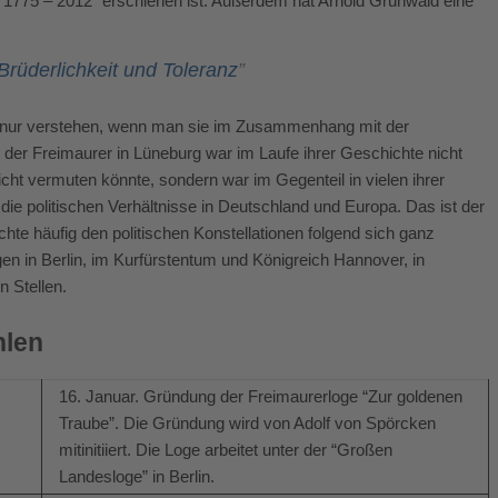
n 1775 – 2012” erschienen ist. Außerdem hat Arnold Grunwald eine
rüderlichkeit und Toleranz
”
ch nur verstehen, wenn man sie im Zusammenhang mit der
der Freimaurer in Lüneburg war im Laufe ihrer Geschichte nicht
cht vermuten könnte, sondern war im Gegenteil in vielen ihrer
 politischen Verhältnisse in Deutschland und Europa. Das ist der
hte häufig den politischen Konstellationen folgend sich ganz
n in Berlin, im Kurfürstentum und Königreich Hannover, in
n Stellen.
hlen
16. Januar. Gründung der Freimaurerloge “Zur goldenen
Traube”. Die Gründung wird von Adolf von Spörcken
mitinitiiert. Die Loge arbeitet unter der “Großen
Landesloge” in Berlin.