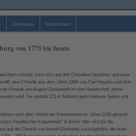
n
Arbeitsplan
Selene Intern
burg von 1775 bis heute
berichten möchte, kann sich auf drei Chroniken beziehen und zwar
olff, eine Chronik aus dem Jahre 1884 von Carl Heypke und eine
este Chronik von August Dempwolff ist eine Handschrift, deren
wahrt wird. Sie umfaßt 171 in Sütterlin geschriebene Seiten und
zialisten nach dem Verbot der Freimaurerei im Jahre 1935 geraubt
hivs Preußischer Kulturbesitz” in Berlin. Wer sich für die
ann auf die Chronik von Arnold Grunwald zurückgreifen, die unter