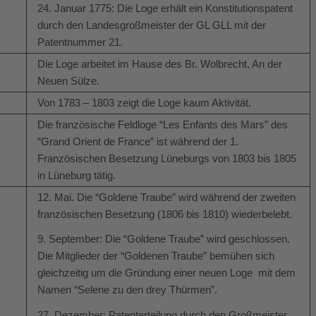
24. Januar 1775: Die Loge erhält ein Konstitutionspatent
durch den Landesgroßmeister der GL GLL mit der
Patentnummer 21.
Die Loge arbeitet im Hause des Br. Wolbrecht, An der
Neuen Sülze.
Von 1783 – 1803 zeigt die Loge kaum Aktivität.
Die französische Feldloge “Les Enfants des Mars” des
“Grand Orient de France” ist während der 1.
Französischen Besetzung Lüneburgs von 1803 bis 1805
in Lüneburg tätig.
12. Mai. Die “Goldene Traube” wird während der zweiten
französischen Besetzung (1806 bis 1810) wiederbelebt.
9. September: Die “Goldene Traube” wird geschlossen.
Die Mitglieder der “Goldenen Traube” bemühen sich
gleichzeitig um die Gründung einer neuen Loge mit dem
Namen “Selene zu den drey Thürmen”.
27. Dezember: Patenterteilung durch den Großmeister