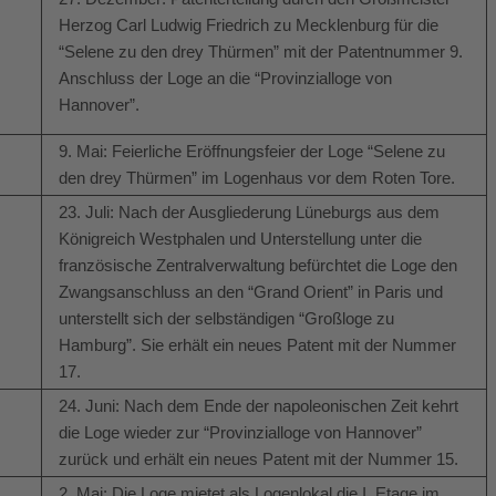
Herzog Carl Ludwig Friedrich zu Mecklenburg für die
“Selene zu den drey Thürmen” mit der Patentnummer 9.
Anschluss der Loge an die “Provinzialloge von
Hannover”.
9. Mai: Feierliche Eröffnungsfeier der Loge “Selene zu
den drey Thürmen” im Logenhaus vor dem Roten Tore.
23. Juli: Nach der Ausgliederung Lüneburgs aus dem
Königreich Westphalen und Unterstellung unter die
französische Zentralverwaltung befürchtet die Loge den
Zwangsanschluss an den “Grand Orient” in Paris und
unterstellt sich der selbständigen “Großloge zu
Hamburg”. Sie erhält ein neues Patent mit der Nummer
17.
24. Juni: Nach dem Ende der napoleonischen Zeit kehrt
die Loge wieder zur “Provinzialloge von Hannover”
zurück und erhält ein neues Patent mit der Nummer 15.
2. Mai: Die Loge mietet als Logenlokal die I. Etage im