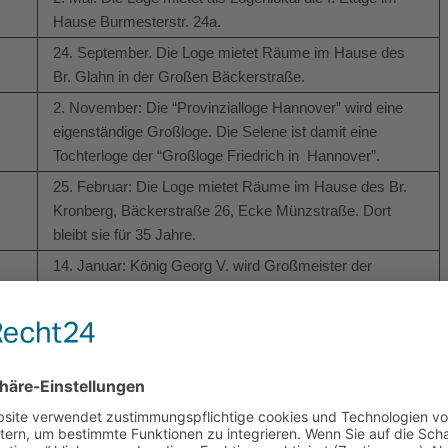
Hause Burmesterstr. 24a.
24. September. Die Loge mietet Räume im Hause des
Br. Glahn in der Großen Bäckerstraße.
2. November: Die “Provinzialloge Hannover” wird eine
eigenständige Großloge. Die Selene ist damit eine
Tochterloge der “Großloge Friedrich in Hannover”.
25. Februar: Die Loge mietet Räume im Hause des Br.
Kronberg, Bäckerstraße 26, Ecke Münzstraße. Dort
bleibt sie für 35 Jahre.
14. Januar: König Georg V. wird Großmeister der
“Großloge des Königreichs Hannover” und gleichzeitig
Mitglied aller Tochterlogen im Königreich.
22. Mai: Die Loge mietet Räume im Hause des Syndikus
Gerstenkorn, Lünertorstraße 168.
26. Januar. Die Loge mietet Räume im Hause des Br.
Kreitz am Altenbrücker Ziegelhof. Das Haus ist später im
Besitz der jüdischen Familie Heinemann. Marcus