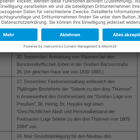
Heinemann war der Vorsteher der jüdischen Gemeinde
in Lüneburg.
10. Juli: Nach Eingliederung des Königreichs Hannover
in das Land Preußen Affiliation der Loge in die “Große
Loge von Preußen Royal York, genannt zur
Freundschaft” mit der Patentnummer 73.
30. September: Anmietung von Räumen bei den
Benckendorffschen Erben in der Großen Bäckerstraße
26. (Im gleichen Haus wie von 1830-1865.)
27. Dezember: Festveranstaltung anlässlich des
75jährigen Bestehens der “Selene zu den drey Thürmen”
in Anwesenheit des Großmeisters der “Großen Loge von
Preußen”, Br. Herrig. Br. Heypke legt einen
“Geschichtlichen Abriß und Personalbestand der
Freimaurer-Loge Selene zu den drei Thürmen von 1809-
1884” vor.
24. Mai: Grundsteinlegung für den Neubau des